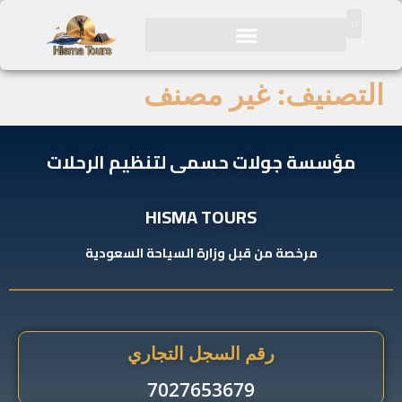
مصنف
ى لتنظيم الرحلات
HISMA 
ة السياحة السعودية
ل التجاري
70276